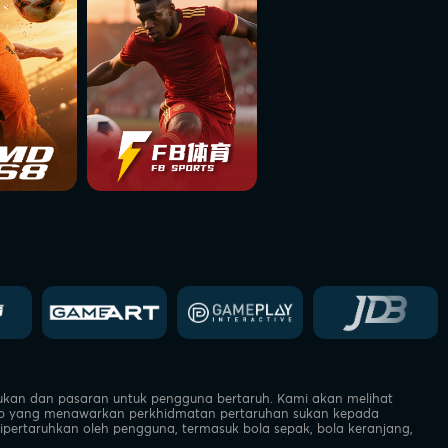
ukan dan pasaran untuk pengguna bertaruh. Kami akan melihat
 web yang menawarkan perkhidmatan pertaruhan sukan kepada
pertaruhkan oleh pengguna, termasuk bola sepak, bola keranjang,