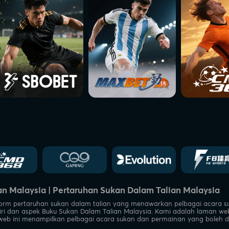
n Malaysia | Pertaruhan Sukan Dalam Talian Malaysia
form pertaruhan sukan dalam talian yang menawarkan pelbagai acara s
 ciri dan aspek Buku Sukan Dalam Talian Malaysia. Kami adalah laman
web ini menampilkan pelbagai acara sukan dan permainan yang boleh di